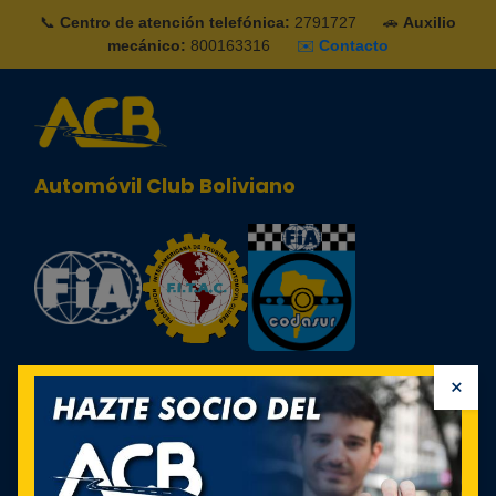
📞
Centro de atención telefónica:
2791727
🚗
Auxilio
mecánico:
800163316
✉️
Contacto
Automóvil Club Boliviano
×
Identificarse