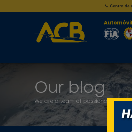
📞
Centro de 
Automóvil
Inicio
Nosotros
Our blog
We are a team of passionate people w