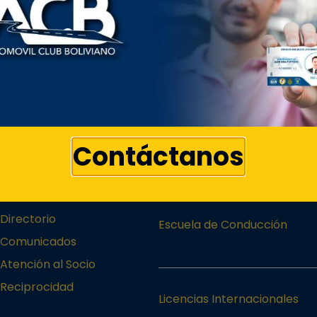
Contáctanos
Institucional
Servicios
Directorio
Escuela de Conducción
Comunicados
Atención al Socio
Reciprocidad
Licencias Internacionales