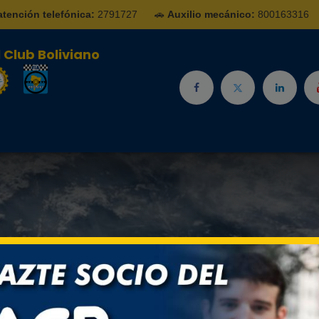
atención telefónica:
2791727
🚗
Auxilio mecánico:
800163316
 Club Boliviano
Noticias
Complejo
Escuela de Conducción
Servic
hose goal is to improve everyone's life.