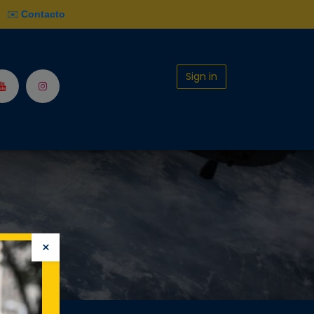
✉️
Contacto
Sign in
ios
Hazte Socio
×