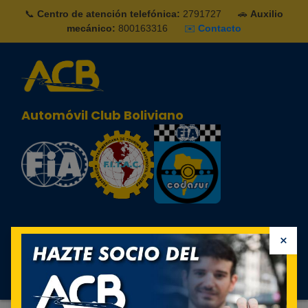
📞
Centro de atención telefónica:
2791727
🚗
Auxilio
mecánico:
800163316
✉️
Contacto
Automóvil Club Boliviano
×
Sign in