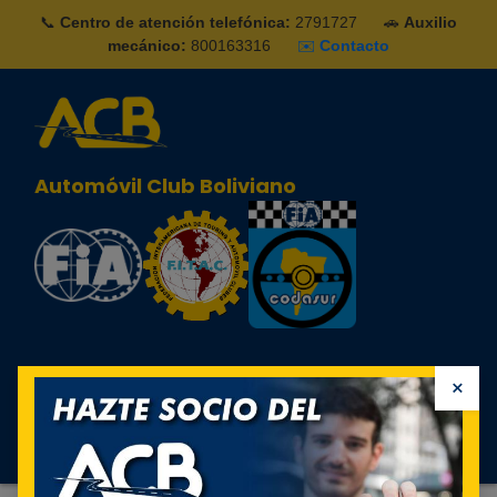
📞
Centro de atención telefónica:
2791727
🚗
Auxilio
mecánico:
800163316
✉️
Contacto
Automóvil Club Boliviano
×
Sign in