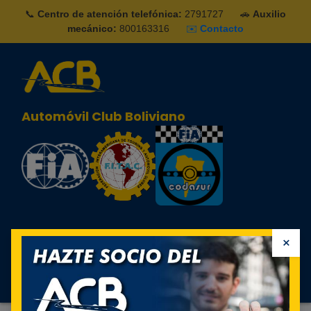
📞
Centro de atención telefónica:
2791727
🚗
Auxilio
mecánico:
800163316
✉️
Contacto
Automóvil Club Boliviano
×
Sign in