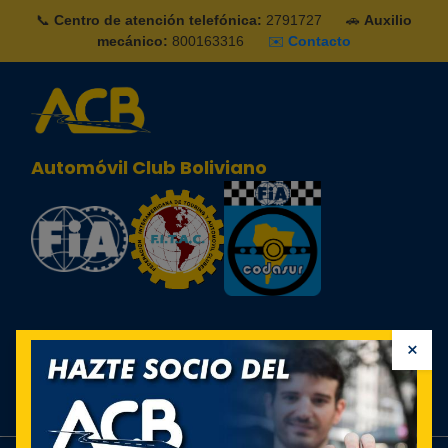
📞
Centro de atención telefónica:
2791727
🚗
Auxilio
mecánico:
800163316
✉️
Contacto
Automóvil Club Boliviano
×
Sign in