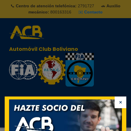
📞
Centro de atención telefónica:
2791727
🚗
Auxilio
mecánico:
800163316
✉️
Contacto
Automóvil Club Boliviano
×
Sign in