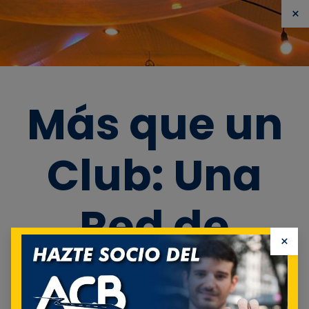
×
📞
Centro de atención telefónica:
2791727
🚗
Auxilio
mecánico:
800163316
✉️
Contacto
Más que un
Automóvil Club Boliviano
Club: Una
Red de
×
Beneficios
Identificarse