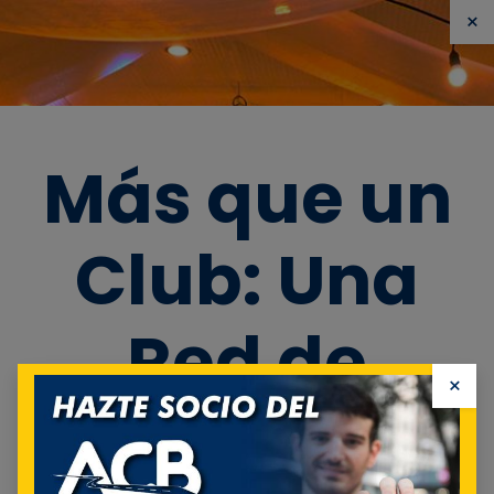
×
📞
Centro de atención telefónica:
2791727
🚗
Auxilio
mecánico:
800163316
✉️
Contacto
Más que un
Automóvil Club Boliviano
Club: Una
Red de
×
Beneficios
Identificarse