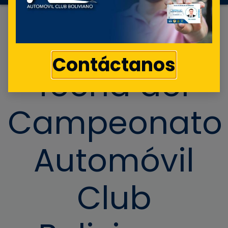
Tercera
Contáctanos
fecha del
Campeonato
Automóvil
Club