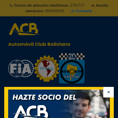
📞
Centro de atención telefónica:
2791727
🚗
Auxilio
mecánico:
800163316
✉️
Contacto
Automóvil Club Boliviano
×
Identificarse