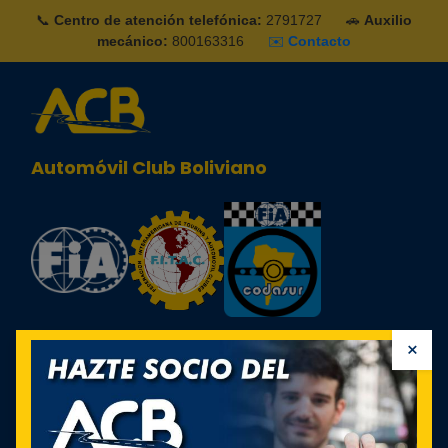
📞
Centro de atención telefónica:
2791727
🚗
Auxilio
mecánico:
800163316
✉️
Contacto
Automóvil Club Boliviano
×
Identificarse