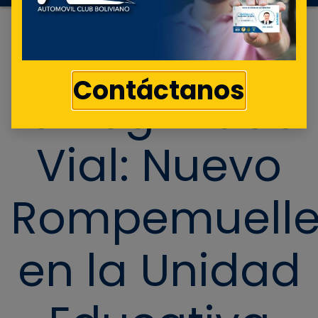
Obras para
Contáctanos
la Seguridad
Vial: Nuevo
Rompemuelle
en la Unidad