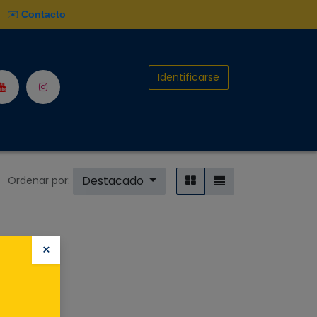
✉️
Contacto
Identificarse
ulso ACB
Hazte Socio
Destacado
Ordenar por:
×