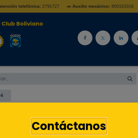
atención telefónica:
2791727
🚗
Auxilio mecánico:
800163316
 Club Boliviano
ades
Para ti y tu familia
Escuela de Conducción
Imp
X4
Contáctanos